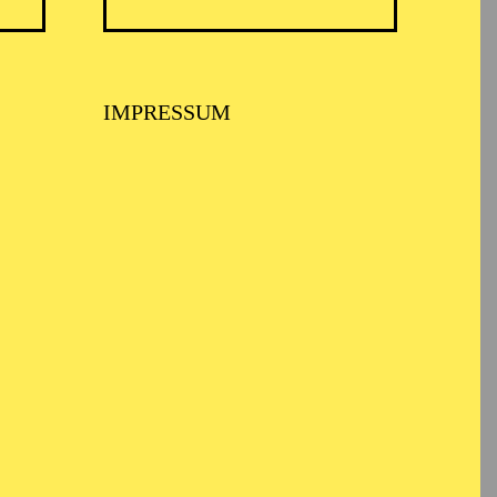
IMPRESSUM
nds of Heimat
po Pollina