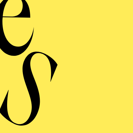
Voc
La vita è bel
ist sc