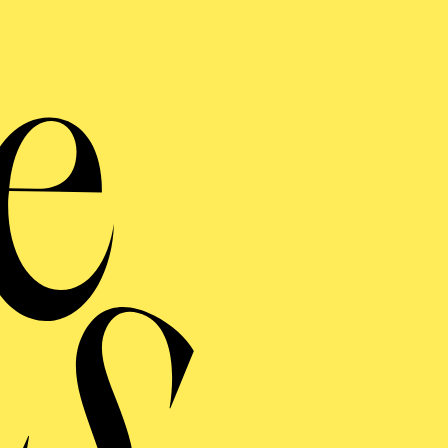
Seon
K
Werke von Arnold Schö
Ba
Veransta