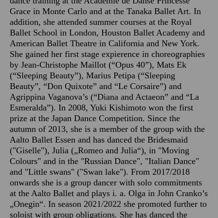
dance training at the Academie de Danse Princesse
Grace in Monte Carlo and at the Tanaka Ballet Art. In
addition, she attended summer courses at the Royal
Ballet School in London, Houston Ballet Academy and
American Ballet Theatre in California and New York.
She gained her first stage expierence in choreographies
by Jean-Christophe Maillot (“Opus 40”), Mats Ek
(“Sleeping Beauty”), Marius Petipa (“Sleeping
Beauty”, “Don Quixote” and “Le Corsaire”) and
Agrippina Vaganova’s (“Diana and Actaeon” and “La
Esmeralda”). In 2008, Yuki Kishimoto won the first
prize at the Japan Dance Competition. Since the
autumn of 2013, she is a member of the group with the
Aalto Ballet Essen and has danced the Bridesmaid
("Giselle"), Julia („Romeo and Julia“), in "Moving
Colours" and in the "Russian Dance", "Italian Dance"
and "Little swans" ("Swan lake"). From 2017/2018
onwards she is a group dancer with solo commitments
at the Aalto Ballet and plays i. a. Olga in John Cranko’s
„Onegin“. In season 2021/2022 she promoted further to
soloist with group obligations. She has danced the