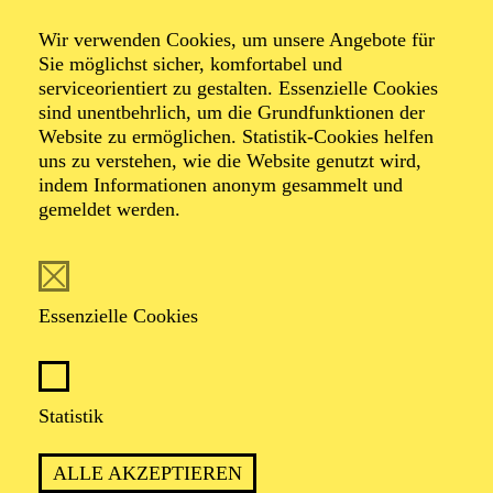
Wir verwenden Cookies, um unsere Angebote für
Sie möglichst sicher, komfortabel und
Foto: Johan Sandberg
serviceorientiert zu gestalten. Essenzielle Cookies
sind unentbehrlich, um die Grundfunktionen der
Website zu ermöglichen. Statistik-Cookies helfen
Yuki Kishimoto
uns zu verstehen, wie die Website genutzt wird,
indem Informationen anonym gesammelt und
Tänzerin (Solo mit Gruppe)
gemeldet werden.
VITA
Essenzielle Cookies
Yuki Kishimoto stammt aus Japan und erhielt ihre
Tanzausbildung an der Académie de Danse Princesse
Grace in Monte Carlo sowie an der Tanaka Ballet Art in
Osaka. Darüber hinaus besuchte sie Sommerkurse an
Statistik
der Royal Ballet School in London, Houston Ballet
Academy und beim American Ballet Theatre in
ALLE AKZEPTIEREN
Californien und New York. Erste Bühnenerfahrung