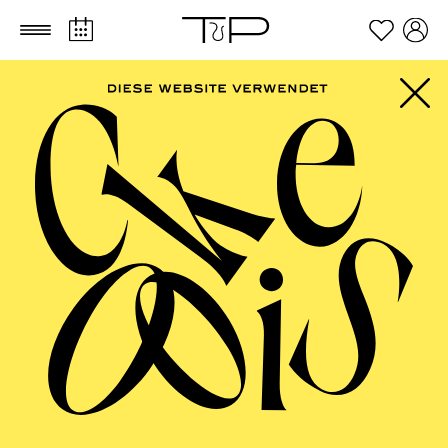
Zum Hauptinhalt springen
Zum Footer springen