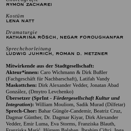
RYMON ZACHAREI
Kostüm
LENA NATT
Dramaturgie
KATHARINA RÖSCH
,
NEGAR FOROUGHANFAR
Sprechchorleitung
LUDWIG JUHRICH
,
ROMAN D. METZNER
Mitwirkende aus der Stadtgesellschaft:
Akteur*innen:
Caro Wichmann & Dirk Bußler
(Fachgeschäft für Nachbarschaft), Latifah Vandy
Maskottchen:
Dirk Alexander Vedder, Jonatan Abad
González, (Dmytro Levchenko)
Übersetzer (
SprInt
-
Fördergesellschaft Kultur und
Integration
):
William Mouliom, Sadik Murad (Dilfetar)
Sprech-Chor:
Bahar Güngör-Candemir, Beatriz Cruz,
Dagmar Günther, Dr. Dagmar Kiyar, Dirk Alexander
Vedder, Emir Luma, Eva Storms, Franziska Blauth,
Franziska Marić, Hürrem Balaban, İbrahim Çiftçi, Inga