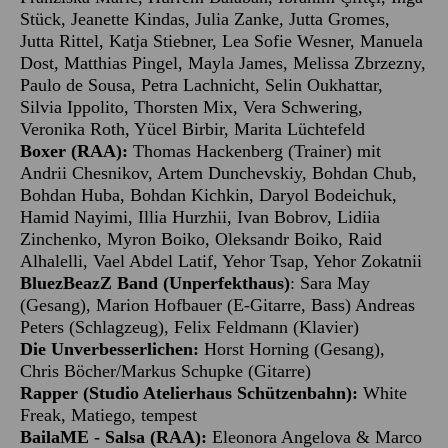
Stück, Jeanette Kindas, Julia Zanke, Jutta Gromes,
Jutta Rittel, Katja Stiebner, Lea Sofie Wesner, Manuela
Dost, Matthias Pingel, Mayla James, Melissa Zbrzezny,
Paulo de Sousa, Petra Lachnicht, Selin Oukhattar,
Silvia Ippolito, Thorsten Mix, Vera Schwering,
Veronika Roth, Yücel Birbir, Marita Lüchtefeld
Boxer (RAA):
Thomas Hackenberg (Trainer) mit
Andrii Chesnikov, Artem Dunchevskiy, Bohdan Chub,
Bohdan Huba, Bohdan Kichkin, Daryol Bodeichuk,
Hamid Nayimi, Illia Hurzhii, Ivan Bobrov, Lidiia
Zinchenko, Myron Boiko, Oleksandr Boiko, Raid
Alhalelli, Vael Abdel Latif, Yehor Tsap, Yehor Zokatnii
BluezBeazZ Band (Unperfekthaus)
: Sara May
(Gesang), Marion Hofbauer (E-Gitarre, Bass) Andreas
Peters (Schlagzeug), Felix Feldmann (Klavier)
Die Unverbesserlichen:
Horst Horning (Gesang),
Chris Böcher/Markus Schupke (Gitarre)
Rapper (Studio Atelierhaus Schützenbahn):
White
Freak, Matiego, tempest
BailaME - Salsa (RAA):
Eleonora Angelova & Marco