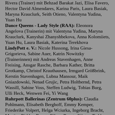
Rivera (Trainer) mit Behzad Barakat Jazi, Elisa Favero,
Hector David Almendares, Karina Paris, Laura Basiak,
Maryna Krauclurk, Seith Otieno, Valentyna Yudina,
Yuan Hu
Dance Queens - Lady Style (RAA):
Eleonora
Angelova (Trainerin) mit Valentyna Yudina, Maryna
Krauclurk, Kanyshai Zhanyshbekova, Anna Kolomiiets,
Yuan Hu, Laura Basiak, Katerina Terekhova
LindyPott e. V.:
Nicole Hussong, Irina Giesa-
Grigorieva, Sabine Auer, Katrin Nowitzky
(Trainerinnen) mit Andreas Stavenhagen, Anne
Freising, Ansgar Rasche, Barbara Kather, Britta
Grotkamp, Christof Krauthausen, Irmgard Größbrink,
Kerstin Stavenhagen, Lubna Mansour, Maik
Gniazdowski, Nenad Grujic, Petra Holtbernd, Petra
Wassill, Sabine Voss, Steffen Ludwig, Tobias Burg,
Ulli Heck, Wenwen Fei, Yi Wang
Ruhrpott Ballerinas (Zentrum 60plus):
Claudia
Pohlmann, Elisabeth Berghoff, Emmy Kemper,
Friederike Volpert, Helga Wciurka, Ingeborg Bracht,