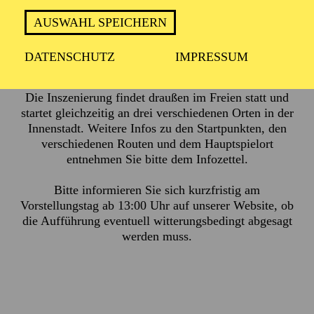
AUSWAHL SPEICHERN
ca. 2 Stunden, keine Pause
DATENSCHUTZ
IMPRESSUM
Die Inszenierung findet draußen im Freien statt und
startet gleichzeitig an drei verschiedenen Orten in der
Innenstadt. Weitere Infos zu den Startpunkten, den
verschiedenen Routen und dem Hauptspielort
entnehmen Sie bitte dem
Infozettel.
Bitte informieren Sie sich kurzfristig am
Vorstellungstag ab 13:00 Uhr auf unserer Website, ob
die Aufführung eventuell witterungsbedingt abgesagt
werden muss.