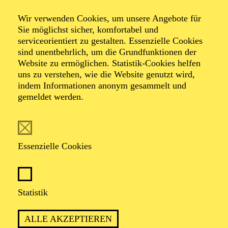
500 Meter
Wir verwenden Cookies, um unsere Angebote für
Sie möglichst sicher, komfortabel und
Ein partizipatives Theater-Spektakel im
serviceorientiert zu gestalten. Essenzielle Cookies
Stadtraum
sind unentbehrlich, um die Grundfunktionen der
Website zu ermöglichen. Statistik-Cookies helfen
uns zu verstehen, wie die Website genutzt wird,
von Christoph Frick, Lothar Kittstein und Akteur*innen
indem Informationen anonym gesammelt und
der Essener Innenstadt
gemeldet werden.
mit dem Schauspiel-Ensemble
und Menschen aus der Stadt
Essenzielle Cookies
Statistik
PREMIERE
ALLE AKZEPTIEREN
05. Juni 2026