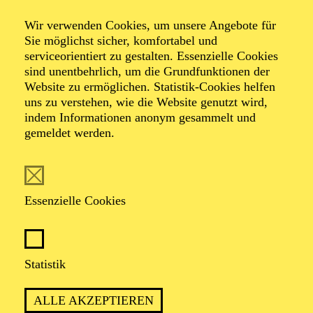
500 Meter
Wir verwenden Cookies, um unsere Angebote für
Sie möglichst sicher, komfortabel und
Ein partizipatives Theater-Spektakel im
serviceorientiert zu gestalten. Essenzielle Cookies
Stadtraum
sind unentbehrlich, um die Grundfunktionen der
Website zu ermöglichen. Statistik-Cookies helfen
uns zu verstehen, wie die Website genutzt wird,
von Christoph Frick, Lothar Kittstein und Akteur*innen
indem Informationen anonym gesammelt und
der Essener Innenstadt
gemeldet werden.
mit dem Schauspiel-Ensemble
und Menschen aus der Stadt
Essenzielle Cookies
Statistik
PREMIERE
ALLE AKZEPTIEREN
05. Juni 2026