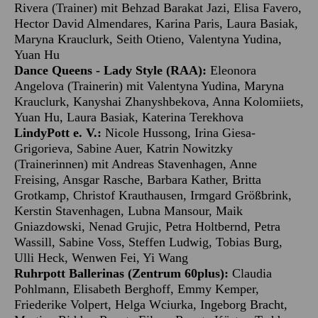
Rivera (Trainer) mit Behzad Barakat Jazi, Elisa Favero,
Hector David Almendares, Karina Paris, Laura Basiak,
Maryna Krauclurk, Seith Otieno, Valentyna Yudina,
Yuan Hu
Dance Queens - Lady Style (RAA):
Eleonora
Angelova (Trainerin) mit Valentyna Yudina, Maryna
Krauclurk, Kanyshai Zhanyshbekova, Anna Kolomiiets,
Yuan Hu, Laura Basiak, Katerina Terekhova
LindyPott e. V.:
Nicole Hussong, Irina Giesa-
Grigorieva, Sabine Auer, Katrin Nowitzky
(Trainerinnen) mit Andreas Stavenhagen, Anne
Freising, Ansgar Rasche, Barbara Kather, Britta
Grotkamp, Christof Krauthausen, Irmgard Größbrink,
Kerstin Stavenhagen, Lubna Mansour, Maik
Gniazdowski, Nenad Grujic, Petra Holtbernd, Petra
Wassill, Sabine Voss, Steffen Ludwig, Tobias Burg,
Ulli Heck, Wenwen Fei, Yi Wang
Ruhrpott Ballerinas (Zentrum 60plus):
Claudia
Pohlmann, Elisabeth Berghoff, Emmy Kemper,
Friederike Volpert, Helga Wciurka, Ingeborg Bracht,