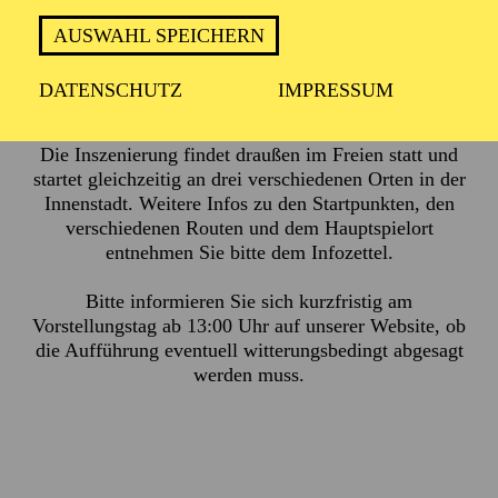
AUSWAHL SPEICHERN
ca. 2 Stunden, keine Pause
DATENSCHUTZ
IMPRESSUM
Die Inszenierung findet draußen im Freien statt und
startet gleichzeitig an drei verschiedenen Orten in der
Innenstadt. Weitere Infos zu den Startpunkten, den
verschiedenen Routen und dem Hauptspielort
entnehmen Sie bitte dem
Infozettel.
Bitte informieren Sie sich kurzfristig am
Vorstellungstag ab 13:00 Uhr auf unserer Website, ob
die Aufführung eventuell witterungsbedingt abgesagt
werden muss.