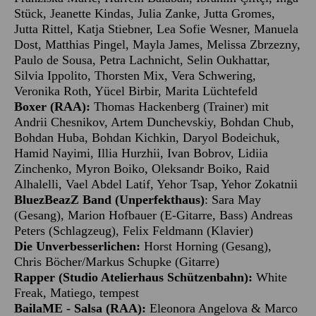
Stück, Jeanette Kindas, Julia Zanke, Jutta Gromes,
Jutta Rittel, Katja Stiebner, Lea Sofie Wesner, Manuela
Dost, Matthias Pingel, Mayla James, Melissa Zbrzezny,
Paulo de Sousa, Petra Lachnicht, Selin Oukhattar,
Silvia Ippolito, Thorsten Mix, Vera Schwering,
Veronika Roth, Yücel Birbir, Marita Lüchtefeld
Boxer (RAA):
Thomas Hackenberg (Trainer) mit
Andrii Chesnikov, Artem Dunchevskiy, Bohdan Chub,
Bohdan Huba, Bohdan Kichkin, Daryol Bodeichuk,
Hamid Nayimi, Illia Hurzhii, Ivan Bobrov, Lidiia
Zinchenko, Myron Boiko, Oleksandr Boiko, Raid
Alhalelli, Vael Abdel Latif, Yehor Tsap, Yehor Zokatnii
BluezBeazZ Band (Unperfekthaus)
: Sara May
(Gesang), Marion Hofbauer (E-Gitarre, Bass) Andreas
Peters (Schlagzeug), Felix Feldmann (Klavier)
Die Unverbesserlichen:
Horst Horning (Gesang),
Chris Böcher/Markus Schupke (Gitarre)
Rapper (Studio Atelierhaus Schützenbahn):
White
Freak, Matiego, tempest
BailaME - Salsa (RAA):
Eleonora Angelova & Marco