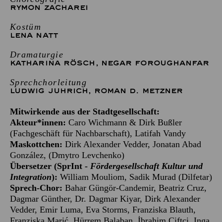
RYMON ZACHAREI
Kostüm
LENA NATT
Dramaturgie
KATHARINA RÖSCH
,
NEGAR FOROUGHANFAR
Sprechchorleitung
LUDWIG JUHRICH
,
ROMAN D. METZNER
Mitwirkende aus der Stadtgesellschaft:
Akteur*innen:
Caro Wichmann & Dirk Bußler
(Fachgeschäft für Nachbarschaft), Latifah Vandy
Maskottchen:
Dirk Alexander Vedder, Jonatan Abad
González, (Dmytro Levchenko)
Übersetzer (
SprInt
-
Fördergesellschaft Kultur und
Integration
):
William Mouliom, Sadik Murad (Dilfetar)
Sprech-Chor:
Bahar Güngör-Candemir, Beatriz Cruz,
Dagmar Günther, Dr. Dagmar Kiyar, Dirk Alexander
Vedder, Emir Luma, Eva Storms, Franziska Blauth,
Franziska Marić, Hürrem Balaban, İbrahim Çiftçi, Inga