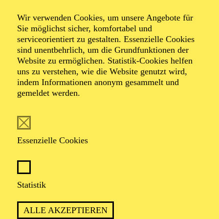
Wir verwenden Cookies, um unsere Angebote für
Sie möglichst sicher, komfortabel und
serviceorientiert zu gestalten. Essenzielle Cookies
sind unentbehrlich, um die Grundfunktionen der
Website zu ermöglichen. Statistik-Cookies helfen
uns zu verstehen, wie die Website genutzt wird,
indem Informationen anonym gesammelt und
gemeldet werden.
Alper Adem Yilmaz
Essenzielle Cookies
VITA
Alper Adem Yilmaz, geboren 2001 in Stuttgart als Sohn
einer türkischen Gastarbeiterfamilie, studiert seit 2024
Statistik
Physical Theatre an der Folkwang Universität der
Künste in Essen.
ALLE AKZEPTIEREN
Vor seinem Studium wirkte er unter anderem in der