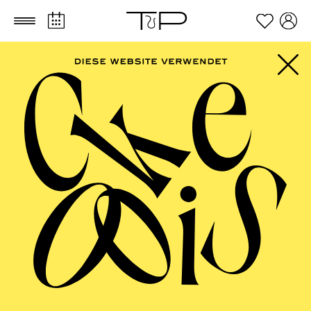
Zum Hauptinhalt springen
Zum Footer springen