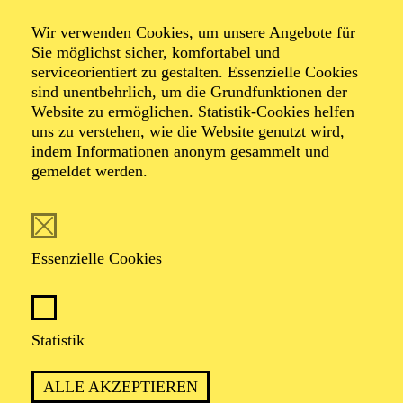
Wir verwenden Cookies, um unsere Angebote für
Sie möglichst sicher, komfortabel und
serviceorientiert zu gestalten. Essenzielle Cookies
sind unentbehrlich, um die Grundfunktionen der
Website zu ermöglichen. Statistik-Cookies helfen
uns zu verstehen, wie die Website genutzt wird,
Foto: Daniela Pfeil
indem Informationen anonym gesammelt und
gemeldet werden.
Nicola Fritzen
Schauspieler (Gast)
Essenzielle Cookies
VITA
Statistik
Nicola Fritzen, geboren 1978 in Berlin, wuchs auf
Teneriffa auf. Bis 2003 absolvierte er seine Ausbildung
ALLE AKZEPTIEREN
an der Otto-Falckenberg-Schule in München.