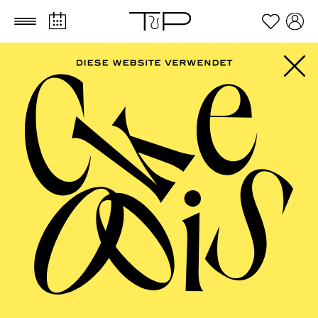
Zum Hauptinhalt springen
Zum Footer springen