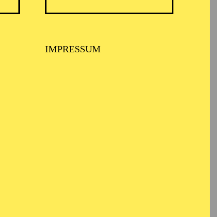
IMPRESSUM
022 Schauspiel an der
ung des Deutschen
2025 sein Studio-Jahr
sehen.