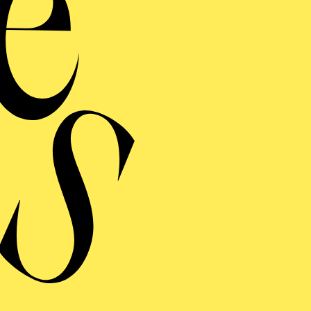
ERE
UFFÜHRUNG
AHLGIPFEL
men der Ruhrtriennale 2026
ng einblenden
UFFÜHRUNG
AHLGIPFEL
spräch im Anschluss im Café Central.
men der Ruhrtriennale 2026