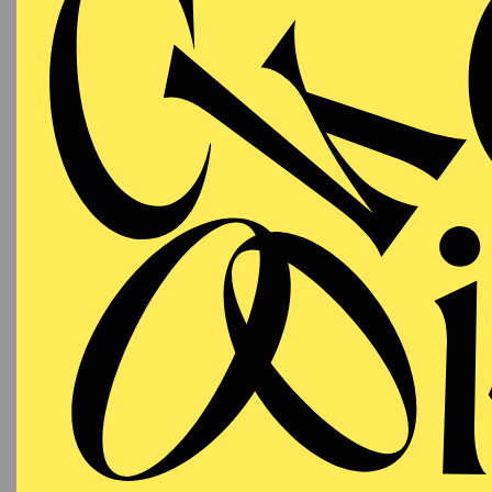
SCHAUSPIEL ESSEN
PREMI
Freitag
URA
25.09.2026
ST
19:30 Uhr
Im Rah
Grillo-Theater
Besetzu
SCHAUSPIEL ESSEN
Samstag
URA
26.09.2026
ST
19:30 Uhr
Nachge
Grillo-Theater
Im Rah