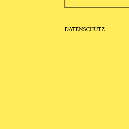
DATENSCHUTZ
VITA
, geboren 2002 in Valencia (Spanien), studiert seit 2
r Künste und ist seit 2024 Stipendiat der Studienstift
 trat Ronald Radusch González in der Spielzeit 2024/
 und war unter anderem in „Alice im Wunderland“ zu 
Gast in „Angst und Schrecken in Mykene“ zurück.