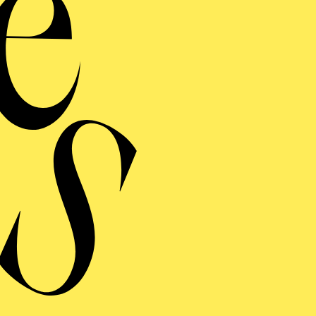
de
he
Ein Kinders