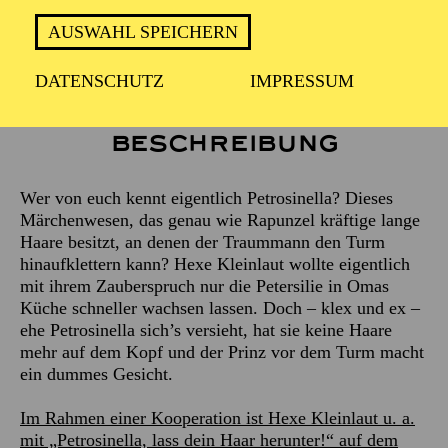
Empfohlen ab 3 Jahren
AUSWAHL SPEICHERN
DATENSCHUTZ
IMPRESSUM
Beschreibung
Wer von euch kennt eigentlich Petrosinella? Dieses
Märchenwesen, das genau wie Rapunzel kräftige lange
Haare besitzt, an denen der Traummann den Turm
hinaufklettern kann? Hexe Kleinlaut wollte eigentlich
mit ihrem Zauberspruch nur die Petersilie in Omas
Küche schneller wachsen lassen. Doch – klex und ex –
ehe Petrosinella sich’s versieht, hat sie keine Haare
mehr auf dem Kopf und der Prinz vor dem Turm macht
ein dummes Gesicht.
Im Rahmen einer Kooperation ist Hexe Kleinlaut u. a.
mit „Petrosinella, lass dein Haar herunter!“ auf dem