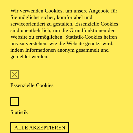
Ptah VI
Wir verwenden Cookies, um unsere Angebote für
Junge Choreograf*innen
Sie möglichst sicher, komfortabel und
serviceorientiert zu gestalten. Essenzielle Cookies
sind unentbehrlich, um die Grundfunktionen der
Website zu ermöglichen. Statistik-Cookies helfen
Choreografien von Kieren Bofinger, Samantha
uns zu verstehen, wie die Website genutzt wird,
Grammer, William Emilio Castro Hechavarría, Dale
indem Informationen anonym gesammelt und
Rhodes, Julia Schalitz, Harry Simmons, Mariya
gemeldet werden.
Tyurina, Igor Volkovskyy
Essenzielle Cookies
PREMIERE
Statistik
25. Juni 2026
ALLE AKZEPTIEREN