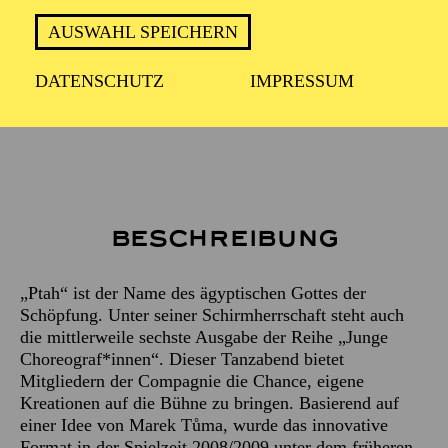
ca. 2 Stunden, 20 Minuten, inkl. Pause
AUSWAHL SPEICHERN
DATENSCHUTZ
IMPRESSUM
Empfohlen ab 12 Jahren
Beschreibung
„Ptah“ ist der Name des ägyptischen Gottes der
Schöpfung. Unter seiner Schirmherrschaft steht auch
die mittlerweile sechste Ausgabe der Reihe „Junge
Choreograf*innen“. Dieser Tanzabend bietet
Mitgliedern der Compagnie die Chance, eigene
Kreationen auf die Bühne zu bringen. Basierend auf
einer Idee von Marek Tůma, wurde das innovative
Format in der Spielzeit 2008/2009 unter dem früheren