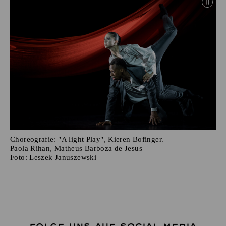
Choreografie: "A light Play", Kieren Bofinger.
Paola Rihan, Matheus Barboza de Jesus
Foto:
Leszek Januszewski