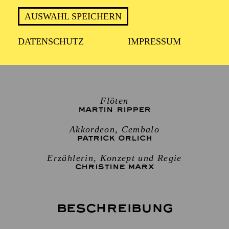
AUSWAHL SPEICHERN
1 Stunde, keine Pause
DATENSCHUTZ
IMPRESSUM
Für Kinder von 3 bis 6 Jahren
Flöten
MARTIN RIPPER
Akkordeon, Cembalo
PATRICK ORLICH
Erzählerin, Konzept und Regie
CHRISTINE MARX
Beschreibung