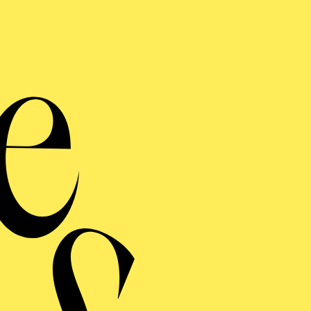
Philhar
K
Alle
fes