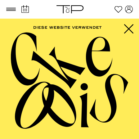
Zum Hauptinhalt springen
Zum Footer springen
AALTO
MUSIKTHEATER,
AALTO BALLETT
ESSEN