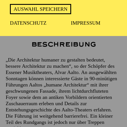
Treffpunkt: Haupteingang des Aalto-Theaters
AUSWAHL SPEICHERN
DATENSCHUTZ
IMPRESSUM
Beschreibung
„Die Architektur humaner zu gestalten bedeutet,
bessere Architektur zu machen“, so der Schöpfer des
Essener Musiktheaters, Alvar Aalto. An ausgewählten
Sonntagen können interessierte Gäste in 90-minütigen
Führungen Aaltos „humane Architektur“ mit ihrer
geschwungenen Fassade, ihrem lichtdurchfluteten
Foyer sowie dem an antiken Vorbildern orientierten
Zuschauerraum erleben und Details zur
Entstehungsgeschichte des Aalto-Theaters erfahren.
Die Führung ist weitgehend barrierefrei. Ein kleiner
Teil des Rundgangs ist jedoch nur über Treppen