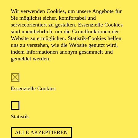
Wir verwenden Cookies, um unsere Angebote für
Architektur­führung
Sie möglichst sicher, komfortabel und
serviceorientiert zu gestalten. Essenzielle Cookies
sind unentbehrlich, um die Grundfunktionen der
Website zu ermöglichen. Statistik-Cookies helfen
Lernen Sie Alvar Aaltos "humane Architektur" kennen!
uns zu verstehen, wie die Website genutzt wird,
indem Informationen anonym gesammelt und
gemeldet werden.
TICKETS
Essenzielle Cookies
Statistik
ca. 90 Minuten
ALLE AKZEPTIEREN