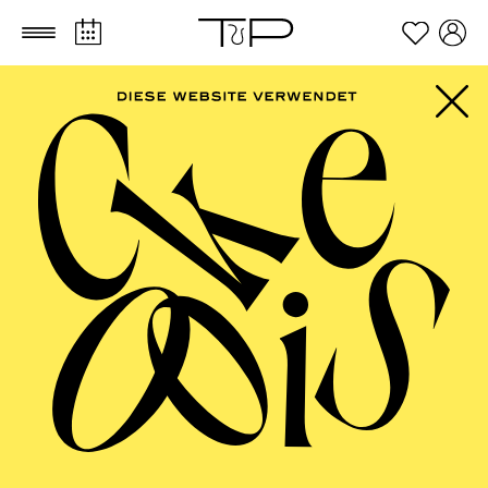
Zum Hauptinhalt springen
Zum Footer springen
AALTO
MUSIKTHEATER,
AALTO BALLETT
ESSEN