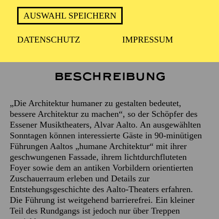
Treffpunkt: Haupteingang des Aalto-Theaters
AUSWAHL SPEICHERN
DATENSCHUTZ
IMPRESSUM
Beschreibung
„Die Architektur humaner zu gestalten bedeutet,
bessere Architektur zu machen“, so der Schöpfer des
Essener Musiktheaters, Alvar Aalto. An ausgewählten
Sonntagen können interessierte Gäste in 90-minütigen
Führungen Aaltos „humane Architektur“ mit ihrer
geschwungenen Fassade, ihrem lichtdurchfluteten
Foyer sowie dem an antiken Vorbildern orientierten
Zuschauerraum erleben und Details zur
Entstehungsgeschichte des Aalto-Theaters erfahren.
Die Führung ist weitgehend barrierefrei. Ein kleiner
Teil des Rundgangs ist jedoch nur über Treppen