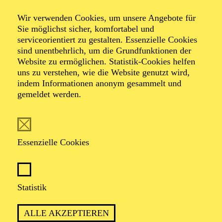
Wir verwenden Cookies, um unsere Angebote für
Architektur­führung
Sie möglichst sicher, komfortabel und
serviceorientiert zu gestalten. Essenzielle Cookies
sind unentbehrlich, um die Grundfunktionen der
Website zu ermöglichen. Statistik-Cookies helfen
Lernen Sie Alvar Aaltos "humane Architektur" kennen!
uns zu verstehen, wie die Website genutzt wird,
indem Informationen anonym gesammelt und
gemeldet werden.
TICKETS
Essenzielle Cookies
Statistik
ca. 90 Minuten
ALLE AKZEPTIEREN