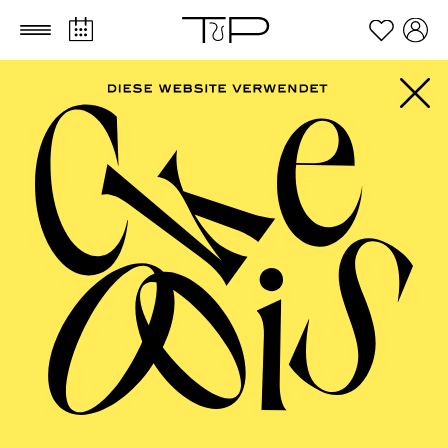
Zum Hauptinhalt springen
Zum Footer springen
AALTO MUSIKTHEATER
Jazz im Aalto