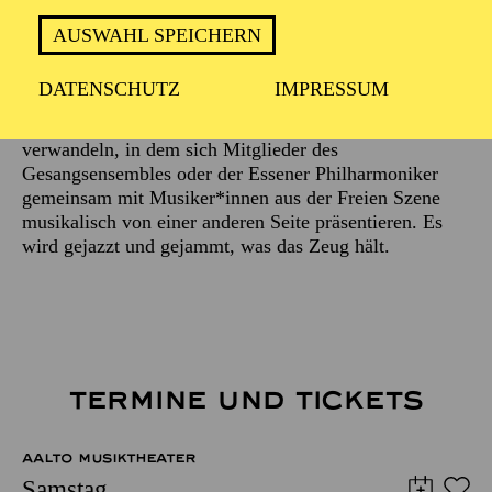
Beschreibung
AUSWAHL SPEICHERN
Schon lange ist es eine beliebte Tradition,
DATENSCHUTZ
IMPRESSUM
unterschiedliche Orte des Aalto-Theaters ein paar Mal
im Jahr einen Abend lang in einen Jazz-Club zu
verwandeln, in dem sich Mitglieder des
Gesangsensembles oder der Essener Philharmoniker
gemeinsam mit Musiker*innen aus der Freien Szene
musikalisch von einer anderen Seite präsentieren. Es
wird gejazzt und gejammt, was das Zeug hält.
TERMINE UND TICKETS
AALTO MUSIKTHEATER
Samstag