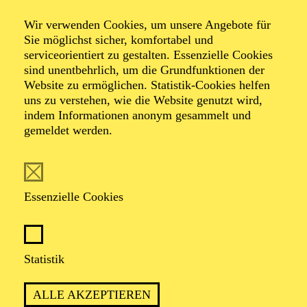
Swingin’ Christmas
Wir verwenden Cookies, um unsere Angebote für
Sie möglichst sicher, komfortabel und
serviceorientiert zu gestalten. Essenzielle Cookies
Mit Mitgliedern des Aalto-Ensembles, der Essener
sind unentbehrlich, um die Grundfunktionen der
Philharmoniker sowie Musiker*innen aus der Freien
Website zu ermöglichen. Statistik-Cookies helfen
Szene
uns zu verstehen, wie die Website genutzt wird,
indem Informationen anonym gesammelt und
gemeldet werden.
TERMINE
Essenzielle Cookies
DAS AALTO-FOYER WIRD ZUM JAZZ-
CLUB
Statistik
ALLE AKZEPTIEREN