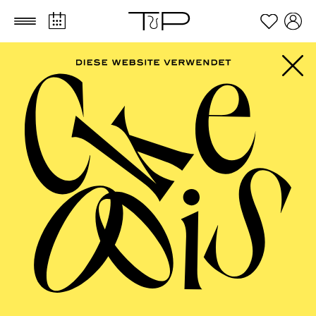
Zum Hauptinhalt springen
Zum Footer springen
AALTO MUSIKTHEATER
Jazz im Aalto