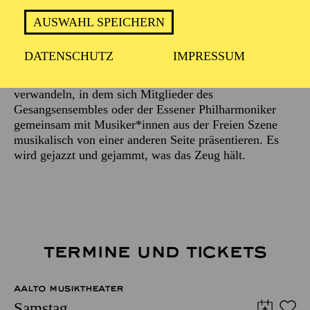
Beschreibung
AUSWAHL SPEICHERN
Schon lange ist es eine beliebte Tradition,
DATENSCHUTZ
IMPRESSUM
unterschiedliche Orte des Aalto-Theaters ein paar Mal
im Jahr einen Abend lang in einen Jazz-Club zu
verwandeln, in dem sich Mitglieder des
Gesangsensembles oder der Essener Philharmoniker
gemeinsam mit Musiker*innen aus der Freien Szene
musikalisch von einer anderen Seite präsentieren. Es
wird gejazzt und gejammt, was das Zeug hält.
TERMINE UND TICKETS
AALTO MUSIKTHEATER
Samstag