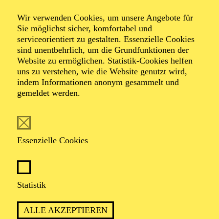
Swingin’ Christmas
Wir verwenden Cookies, um unsere Angebote für
Sie möglichst sicher, komfortabel und
serviceorientiert zu gestalten. Essenzielle Cookies
Mit Mitgliedern des Aalto-Ensembles, der Essener
sind unentbehrlich, um die Grundfunktionen der
Philharmoniker sowie Musiker*innen aus der Freien
Website zu ermöglichen. Statistik-Cookies helfen
Szene
uns zu verstehen, wie die Website genutzt wird,
indem Informationen anonym gesammelt und
gemeldet werden.
TERMINE
Essenzielle Cookies
DAS AALTO-FOYER WIRD ZUM JAZZ-
CLUB
Statistik
ALLE AKZEPTIEREN