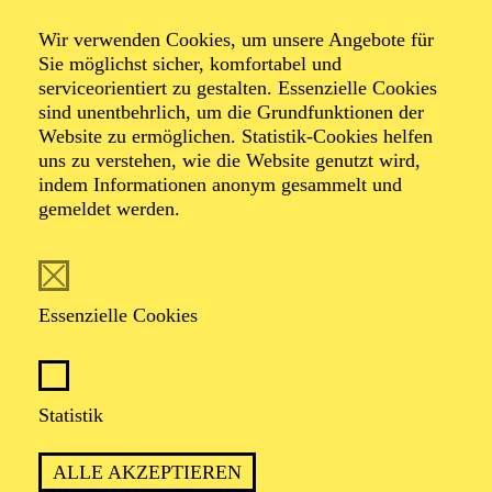
Day of Night
Wir verwenden Cookies, um unsere Angebote für
Sie möglichst sicher, komfortabel und
serviceorientiert zu gestalten. Essenzielle Cookies
Oper in drei Akten von Outi Tarkiainen
sind unentbehrlich, um die Grundfunktionen der
Libretto von Aleksi Barrière nach dem Roman "Halla
Website zu ermöglichen. Statistik-Cookies helfen
Helle" von Niillas Holmberg
uns zu verstehen, wie die Website genutzt wird,
indem Informationen anonym gesammelt und
gemeldet werden.
TICKETS
Essenzielle Cookies
EINE REISE IN DIE WELT DER SÁMI,
DIE ALLE SINNE BERÜHRT
Statistik
ALLE AKZEPTIEREN