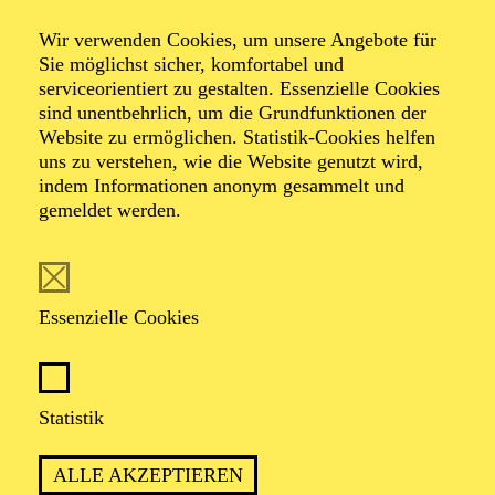
Wir verwenden Cookies, um unsere Angebote für
Familien-Werkstatt
Sie möglichst sicher, komfortabel und
serviceorientiert zu gestalten. Essenzielle Cookies
sind unentbehrlich, um die Grundfunktionen der
Website zu ermöglichen. Statistik-Cookies helfen
uns zu verstehen, wie die Website genutzt wird,
TICKETS
indem Informationen anonym gesammelt und
gemeldet werden.
Essenzielle Cookies
ca. drei Stunden
Statistik
Für Kinder und Erwachsene, empfohlen ab 6 Jahren
ALLE AKZEPTIEREN