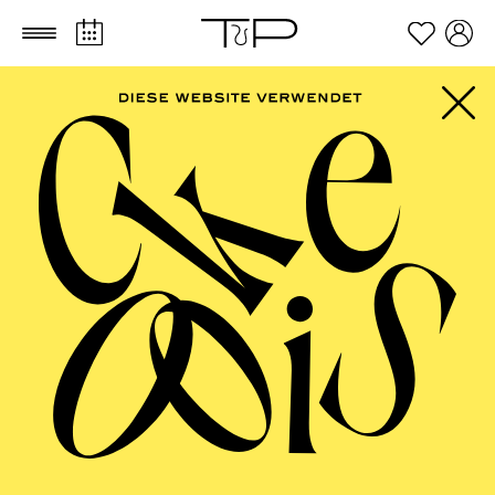
Zum Hauptinhalt springen
Zum Footer springen
AALTO
MUSIKTHEATER,
AALTO BALLETT
ESSEN