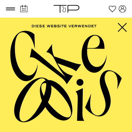
Zum Hauptinhalt springen
Zum Footer springen
AALTO
MUSIKTHEATER,
AALTO BALLETT
ESSEN