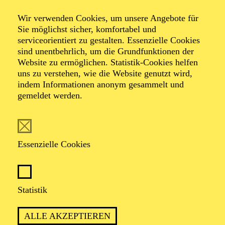
Wir verwenden Cookies, um unsere Angebote für
Familien-Werkstatt
Sie möglichst sicher, komfortabel und
serviceorientiert zu gestalten. Essenzielle Cookies
sind unentbehrlich, um die Grundfunktionen der
Website zu ermöglichen. Statistik-Cookies helfen
uns zu verstehen, wie die Website genutzt wird,
TICKETS
indem Informationen anonym gesammelt und
gemeldet werden.
Essenzielle Cookies
ca. drei Stunden
Statistik
Für Kinder und Erwachsene, empfohlen ab 6 Jahren
ALLE AKZEPTIEREN