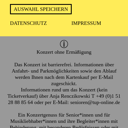
Mittwoch 7. April 2027
Donnerstag 8. April 2027
AUSWAHL SPEICHERN
DATENSCHUTZ
IMPRESSUM
1 Stunde, keine Pause
Konzert ohne Ermäßigung
Das Konzert ist barrierefrei. Informationen über
Anfahrt- und Parkmöglichkeiten sowie den Ablauf
werden Ihnen nach dem Kartenkauf per E-Mail
zugeschickt.
Informationen rund um das Konzert (kein
Ticketverkauf) über Anja Renczikowski T +49 (0)1 51
28 88 85 64 oder per E-Mail:
senioren@tup-online.de
Ein Konzertgenuss für Senior*innen und für
Musikliebhaber*innen und ihre Begleiter*innen mit
Behinderung, mit besonderen Bedürfnissen oder mit