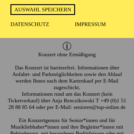
Mittwoch 7. April 2027
Donnerstag 8. April 2027
AUSWAHL SPEICHERN
DATENSCHUTZ
IMPRESSUM
1 Stunde, keine Pause
Konzert ohne Ermäßigung
Das Konzert ist barrierefrei. Informationen über
Anfahrt- und Parkmöglichkeiten sowie den Ablauf
werden Ihnen nach dem Kartenkauf per E-Mail
zugeschickt.
Informationen rund um das Konzert (kein
Ticketverkauf) über Anja Renczikowski T +49 (0)1 51
28 88 85 64 oder per E-Mail:
senioren@tup-online.de
Ein Konzertgenuss für Senior*innen und für
Musikliebhaber*innen und ihre Begleiter*innen mit
Behinderung, mit besonderen Bedürfnissen oder mit