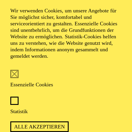
Wir verwenden Cookies, um unsere Angebote für
Sie möglichst sicher, komfortabel und
serviceorientiert zu gestalten. Essenzielle Cookies
TERMIN
sind unentbehrlich, um die Grundfunktionen der
Mittwoch 14. April 2027
Website zu ermöglichen. Statistik-Cookies helfen
Donnerstag 15. April 2027
uns zu verstehen, wie die Website genutzt wird,
indem Informationen anonym gesammelt und
gemeldet werden.
45 Minuten, keine Pause
Für Babys bis 1 Jahr
Essenzielle Cookies
Harfe
Statistik
JULIETTE REDOUTÉ
,
JUAN ANTONIO GARCÍA
DÍAZ
ALLE AKZEPTIEREN
Moderation, Singspiele