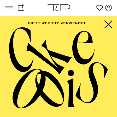
Zum Hauptinhalt springen
Zum Footer springen
PHILHARMONIE
ESSEN
Philharmonie entdecken · Babykonzert
"Hör mal, wie das
klingt" III
TICKETS