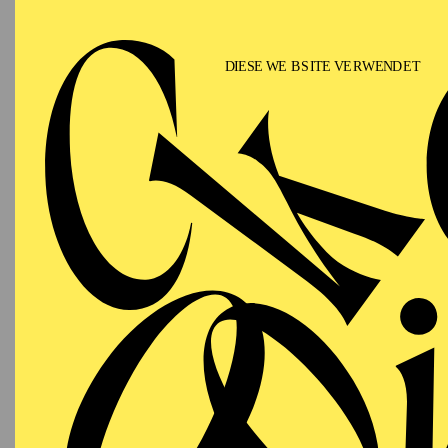
Phi
"Hör m