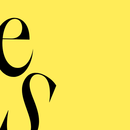
lharmonie entdecken · Babykon
al, wie das klin