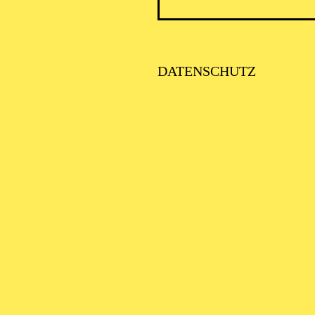
PHILHARMONIE ESSEN
DATENSCHUTZ