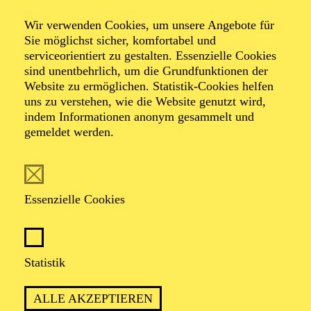
Perspectives
Wir verwenden Cookies, um unsere Angebote für
Sie möglichst sicher, komfortabel und
serviceorientiert zu gestalten. Essenzielle Cookies
Tripleabend mit Choreografien von Sharon Eyal,
sind unentbehrlich, um die Grundfunktionen der
Shahar Binyamini und Armen Hakobyan
Website zu ermöglichen. Statistik-Cookies helfen
Musik von James Brown, Ori Lichtik, Ryuichi
uns zu verstehen, wie die Website genutzt wird,
Sakamoto, Maurice Ravel u. a.
indem Informationen anonym gesammelt und
gemeldet werden.
TICKETS
Essenzielle Cookies
INTENSIV, KRAFTVOLL UND
Statistik
HYPNOTISCH: EIN TANZABEND
ZWISCHEN TECHNO, NEOKLASSIK
ALLE AKZEPTIEREN
UND PURER EMOTION