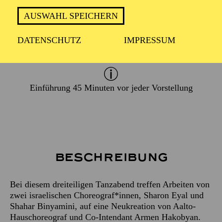
AUSWAHL SPEICHERN
PREMIERE
DATENSCHUTZ
IMPRESSUM
24. April 2027
Einführung 45 Minuten vor jeder Vorstellung
Beschreibung
Bei diesem dreiteiligen Tanzabend treffen Arbeiten von
zwei israelischen Choreograf*innen, Sharon Eyal und
Shahar Binyamini, auf eine Neukreation von Aalto-
Hauschoreograf und Co-Intendant Armen Hakobyan.