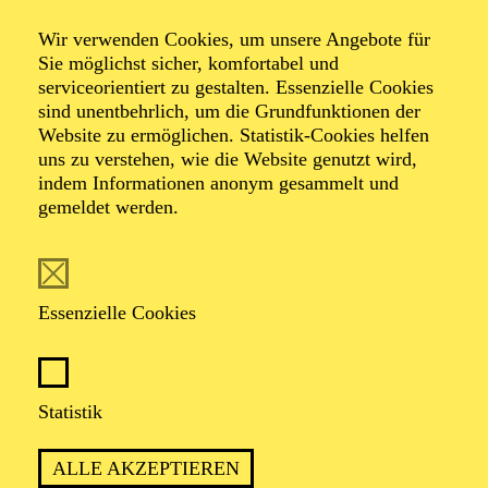
Öffentlicher
Wir verwenden Cookies, um unsere Angebote für
Probenbesuch zu
Sie möglichst sicher, komfortabel und
serviceorientiert zu gestalten. Essenzielle Cookies
"Perspectives"
sind unentbehrlich, um die Grundfunktionen der
Website zu ermöglichen. Statistik-Cookies helfen
uns zu verstehen, wie die Website genutzt wird,
indem Informationen anonym gesammelt und
gemeldet werden.
TICKETS
Essenzielle Cookies
Beschreibung
Statistik
Sie möchten miterleben, wie eine Ballettproduktion
ALLE AKZEPTIEREN
entsteht? Werfen Sie bei einem öffentlichen