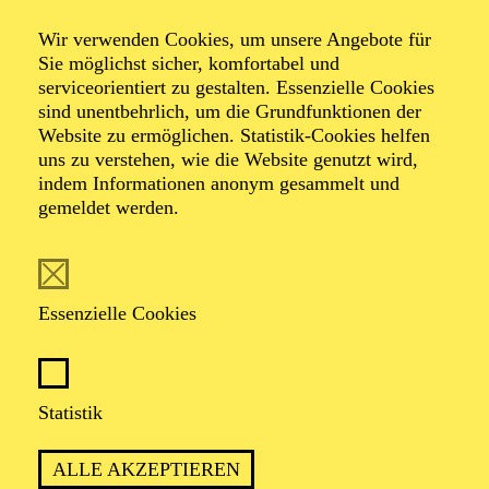
Schwanen­see
Wir verwenden Cookies, um unsere Angebote für
Sie möglichst sicher, komfortabel und
serviceorientiert zu gestalten. Essenzielle Cookies
Ballett in vier Akten von Ben Van Cauwenbergh nach
sind unentbehrlich, um die Grundfunktionen der
Marius Petipa und Lew I. Iwanow
Website zu ermöglichen. Statistik-Cookies helfen
Musik von Pjotr I. Tschaikowsky
uns zu verstehen, wie die Website genutzt wird,
indem Informationen anonym gesammelt und
gemeldet werden.
TICKETS
Essenzielle Cookies
TSCHAIKOWSKYS MEISTERWERK
ERZÄHLT DIE EWIGE GESCHICHTE
Statistik
VON LIEBE UND VERRAT
ALLE AKZEPTIEREN