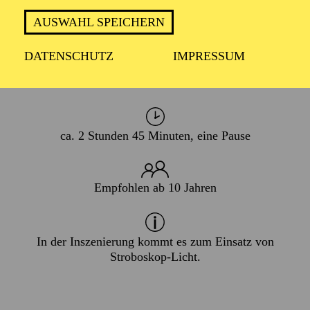
PREMIERE
AUSWAHL SPEICHERN
27. Januar 2018
DATENSCHUTZ
IMPRESSUM
WIEDERAUFNAHME
21. Mai 2027
ca. 2 Stunden 45 Minuten, eine Pause
Empfohlen ab 10 Jahren
In der Inszenierung kommt es zum Einsatz von
Stroboskop-Licht.