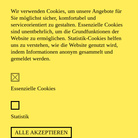
Sommerkonzert für
Wir verwenden Cookies, um unsere Angebote für
Senior*innen
Sie möglichst sicher, komfortabel und
serviceorientiert zu gestalten. Essenzielle Cookies
sind unentbehrlich, um die Grundfunktionen der
Peter Alexander
Website zu ermöglichen. Statistik-Cookies helfen
uns zu verstehen, wie die Website genutzt wird,
indem Informationen anonym gesammelt und
Veranstalter: Eine Kooperation der Philharmonie Essen
gemeldet werden.
mit dem Regionalbüro Alter, Pflege und Demenz
Region Westliches Ruhrgebiet
Essenzielle Cookies
TICKETS
Statistik
ALLE AKZEPTIEREN
TERMIN