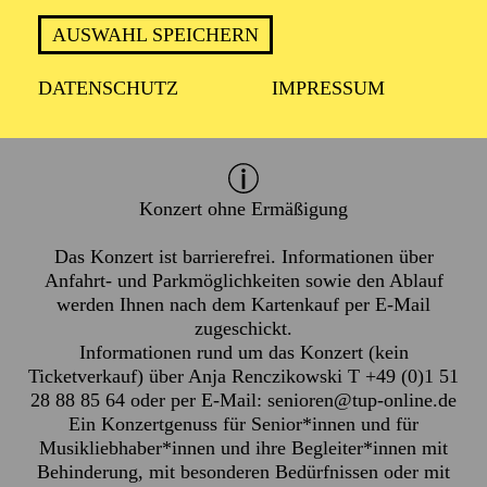
Mittwoch 23. Juni 2027
AUSWAHL SPEICHERN
Donnerstag 24. Juni 2027
DATENSCHUTZ
IMPRESSUM
1 Stunde, keine Pause
Konzert ohne Ermäßigung
Das Konzert ist barrierefrei. Informationen über
Anfahrt- und Parkmöglichkeiten sowie den Ablauf
werden Ihnen nach dem Kartenkauf per E-Mail
zugeschickt.
Informationen rund um das Konzert (kein
Ticketverkauf) über Anja Renczikowski T +49 (0)1 51
28 88 85 64 oder per E-Mail:
senioren@tup-online.de
Ein Konzertgenuss für Senior*innen und für
Musikliebhaber*innen und ihre Begleiter*innen mit
Behinderung, mit besonderen Bedürfnissen oder mit