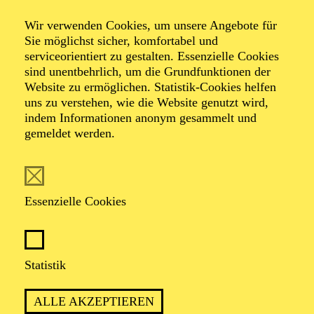
Sommerkonzert für
Wir verwenden Cookies, um unsere Angebote für
Senior*innen
Sie möglichst sicher, komfortabel und
serviceorientiert zu gestalten. Essenzielle Cookies
sind unentbehrlich, um die Grundfunktionen der
Peter Alexander
Website zu ermöglichen. Statistik-Cookies helfen
uns zu verstehen, wie die Website genutzt wird,
indem Informationen anonym gesammelt und
Veranstalter: Eine Kooperation der Philharmonie Essen
gemeldet werden.
mit dem Regionalbüro Alter, Pflege und Demenz
Region Westliches Ruhrgebiet
Essenzielle Cookies
TICKETS
Statistik
ALLE AKZEPTIEREN
TERMIN