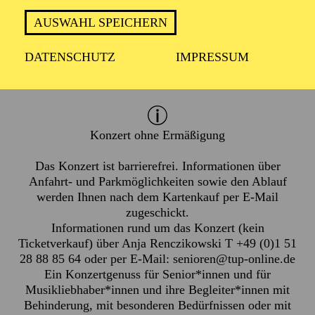
Mittwoch 23. Juni 2027
AUSWAHL SPEICHERN
Donnerstag 24. Juni 2027
DATENSCHUTZ
IMPRESSUM
1 Stunde, keine Pause
Konzert ohne Ermäßigung
Das Konzert ist barrierefrei. Informationen über
Anfahrt- und Parkmöglichkeiten sowie den Ablauf
werden Ihnen nach dem Kartenkauf per E-Mail
zugeschickt.
Informationen rund um das Konzert (kein
Ticketverkauf) über Anja Renczikowski T +49 (0)1 51
28 88 85 64 oder per E-Mail:
senioren@tup-online.de
Ein Konzertgenuss für Senior*innen und für
Musikliebhaber*innen und ihre Begleiter*innen mit
Behinderung, mit besonderen Bedürfnissen oder mit