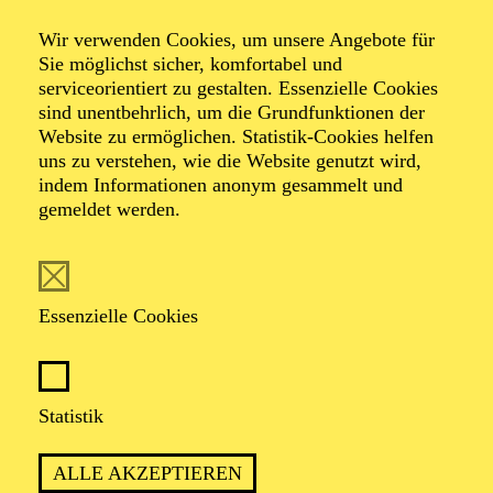
West
Wir verwenden Cookies, um unsere Angebote für
Sie möglichst sicher, komfortabel und
serviceorientiert zu gestalten. Essenzielle Cookies
(Das Mädchen aus dem Goldenen
sind unentbehrlich, um die Grundfunktionen der
Westen)
Website zu ermöglichen. Statistik-Cookies helfen
uns zu verstehen, wie die Website genutzt wird,
indem Informationen anonym gesammelt und
Oper in drei Akten von Giacomo Puccini
gemeldet werden.
Libretto von Guelfo Civinini und Carlo Zangarini
TICKETS
Essenzielle Cookies
Statistik
„WILDWESTOPER“ MIT
ALLE AKZEPTIEREN