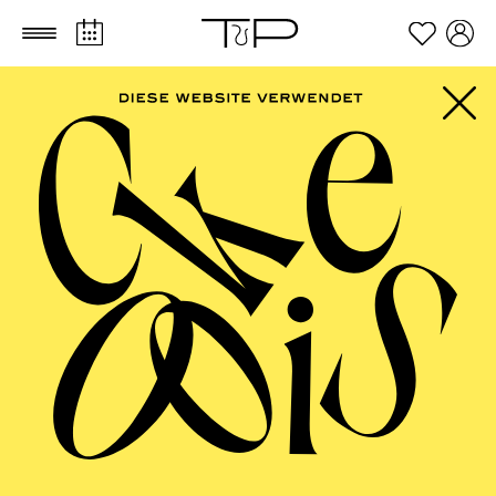
Zum Hauptinhalt springen
Zum Footer springen
AALTO MUSIKTHEATER
La fanciulla del