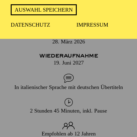
FARBENREICHER MUSIK UND
HOLLYWOOD-CHARME
AUSWAHL SPEICHERN
DATENSCHUTZ
IMPRESSUM
PREMIERE
28. März 2026
WIEDERAUFNAHME
19. Juni 2027
In italienischer Sprache mit deutschen Übertiteln
2 Stunden 45 Minuten, inkl. Pause
Empfohlen ab 12 Jahren