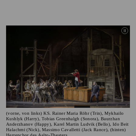
(vorne, von links) KS. Rainer Maria Röhr (Trin), Mykhailo
Kushlyk (Harry), Tobias Greenhalgh (Sonora), Baurzhan
Anderzhanov (Happy), Karel Martin Ludvik (Bello), Ido Beit
Halachmi (Nick), Massimo Cavalletti (Jack Rance), (hinten)
Herrenchor des Aalto-Theaters