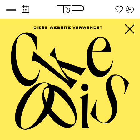
Zum Hauptinhalt springen
Zum Footer springen
Robert Watson
VITA
Der amerikanische Tenor Robert Watson gibt in der
Spielzeit 2024/25 sein Hausdebüt an der Opéra de Lyon
als Tambourmajor („
Wozzeck“
), sein Rollendebüt in der
Titelpartie von Richard Wagners
Parsifal
am Aalto
Theater in Essen feiern, als Pinkerton („
Madama
Butterfly“
) an der Vancouver Opera zu Gast sein, sowie
sein Japandebüt als Erik („
Der fliegende Holländer“
)
am Hyogo Performing Arts Center geben.
In der Spielzeit 2023/24 war Robert Watson unter