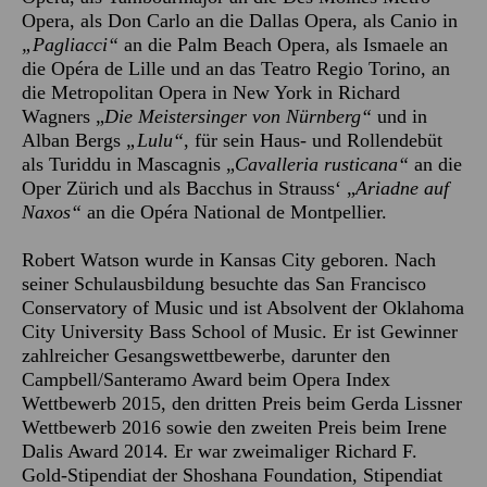
Opera, als Don Carlo an die Dallas Opera, als Canio in
„Pagliacci“
an die Palm Beach Opera, als Ismaele an
die Opéra de Lille und an das Teatro Regio Torino, an
die Metropolitan Opera in New York in Richard
Wagners „
Die Meistersinger von Nürnberg“
und in
Alban Bergs
„Lulu“
, für sein Haus- und Rollendebüt
als Turiddu in Mascagnis „
Cavalleria rusticana“
an die
Oper Zürich und als Bacchus in Strauss‘ „
Ariadne auf
Naxos“
an die Opéra National de Montpellier.
Robert Watson wurde in Kansas City geboren. Nach
seiner Schulausbildung besuchte das San Francisco
Conservatory of Music und ist Absolvent der Oklahoma
City University Bass School of Music. Er ist Gewinner
zahlreicher Gesangswettbewerbe, darunter den
Campbell/Santeramo Award beim Opera Index
Wettbewerb 2015, den dritten Preis beim Gerda Lissner
Wettbewerb 2016 sowie den zweiten Preis beim Irene
Dalis Award 2014. Er war zweimaliger Richard F.
Gold-Stipendiat der Shoshana Foundation, Stipendiat