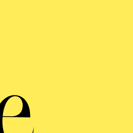
Akkord
Werke von Domenico Sca
Bach, Lepo Sume