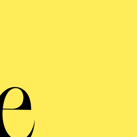
Philharmoni
Ak
W