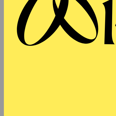
T
SCHAUSPIEL ESSEN
WIEDE
Mittwoch
VR I
28.10.2026
DI
19:30 - 20:50
ADA