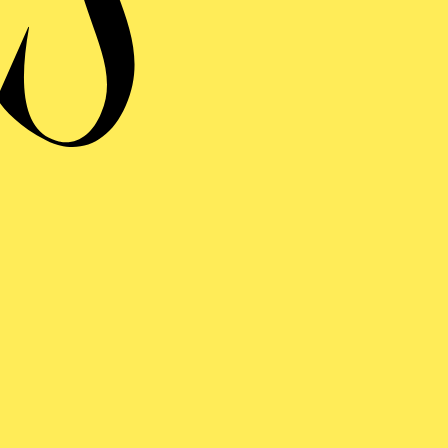
ERMINE UND TICKE
RAUFNAHME
N DER ADA
E WAND (360°)