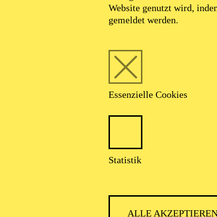
Website genutzt wird, ind
gemeldet werden.
Foto: Johan Sandberg
Essenzielle Cookies
Alexey Ekimov
Statistik
Schauspiel-Ensemble
ALLE AKZEPTIERE