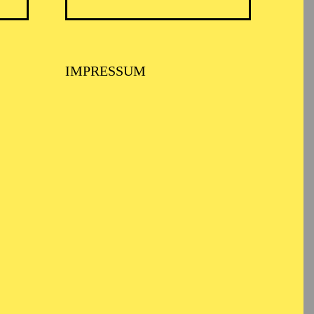
elausbildung an der
IMPRESSUM
s Schauspielstudent war
en Produktionen mit, u.
ero Nunes), „Das
e: Wolfgang Michalek),
t!“ (von und mit
enrik Ibsen/ PEERGYNT/
ationaltheater
 C. Kosminski).
“ zu sehen. Seit der
l Essen.
gram-Profil
von Alexey