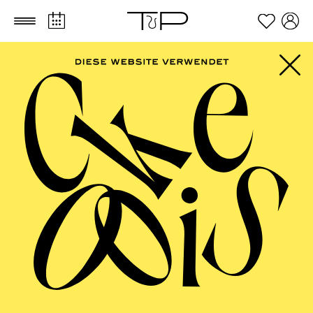
Zum Hauptinhalt springen
Zum Footer springen