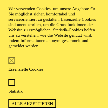
Wir verwenden Cookies, um unsere Angebote für
Sie möglichst sicher, komfortabel und
Foto: Johan Sandberg
serviceorientiert zu gestalten. Essenzielle Cookies
sind unentbehrlich, um die Grundfunktionen der
Website zu ermöglichen. Statistik-Cookies helfen
Floriane Kleinpaß
uns zu verstehen, wie die Website genutzt wird,
indem Informationen anonym gesammelt und
Schauspiel-Ensemble
gemeldet werden.
VITA
Essenzielle Cookies
Floriane Kleinpaß
wurde 1980 in Duisburg geboren.
Nach Engagements in Bremerhaven und
Krefeld/Mönchengladbach ist sie seit 2010
Ensemblemitglied am Schauspiel Essen. Im selben Jahr
Statistik
wurde ihr der Förderpreis der Sparkassen-Kulturstiftung
Rheinland verliehen.
ALLE AKZEPTIEREN
Neben der Theaterarbeit hat sie diverse Hörbücher