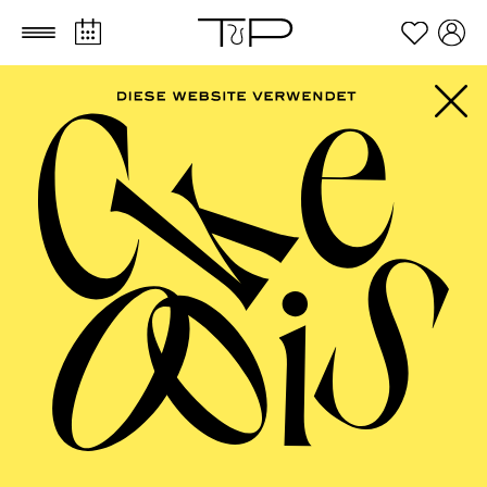
Zum Hauptinhalt springen
Zum Footer springen