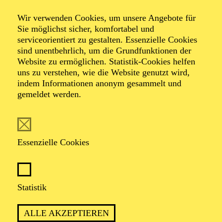
Wir verwenden Cookies, um unsere Angebote für
Sie möglichst sicher, komfortabel und
Foto: Johan Sandberg
serviceorientiert zu gestalten. Essenzielle Cookies
sind unentbehrlich, um die Grundfunktionen der
Website zu ermöglichen. Statistik-Cookies helfen
Ines Krug
uns zu verstehen, wie die Website genutzt wird,
indem Informationen anonym gesammelt und
Schauspiel-Ensemble
gemeldet werden.
VITA
Essenzielle Cookies
Ines Krug
wurde in Karlsruhe geboren. Nach einem
Studium der Anglistik und Romanistik, das sie bis zur
Zwischenprüfung durchzog, absolvierte sie ab 1986
ihre Schauspielausbildung an der Otto-Falckenberg-
Statistik
Schule in München. Bisherige Festengagements:
Städtische Bühnen Bielefeld, Stadttheater Konstanz,
ALLE AKZEPTIEREN
Theater der Stadt Heidelberg und Theater Krefeld