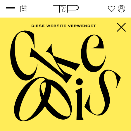
Zum Hauptinhalt springen
Zum Footer springen