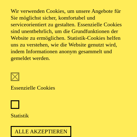
Wir verwenden Cookies, um unsere Angebote für
Sie möglichst sicher, komfortabel und
Foto: Johan Sandberg
serviceorientiert zu gestalten. Essenzielle Cookies
sind unentbehrlich, um die Grundfunktionen der
Website zu ermöglichen. Statistik-Cookies helfen
Lene Dax
uns zu verstehen, wie die Website genutzt wird,
indem Informationen anonym gesammelt und
Schauspiel-Ensemble
gemeldet werden.
VITA
Essenzielle Cookies
Lene Dax
ist in Hannover geboren und studierte von
2011 bis 2015 Schauspiel an der Staatlichen
Hochschule für Musik und Darstellende Kunst in
Stuttgart. Während dieser Zeit gastierte sie am
Statistik
Schauspiel Stuttgart und war als Elevin am
Staatstheater Darmstadt engagiert. Anschließend führte
ALLE AKZEPTIEREN
sie ihr erstes Festengagement an das Theater Marburg,