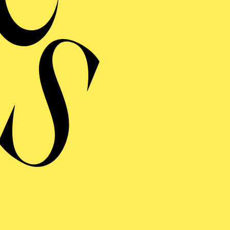
ERE
S WUNDER DER HELIA
hr Premieren-Talk mit Regisseurin, Dirigent und weiteren Expert*i
es Aalto-Theaters
inführung
ng einblenden
S WUNDER DER HELIA