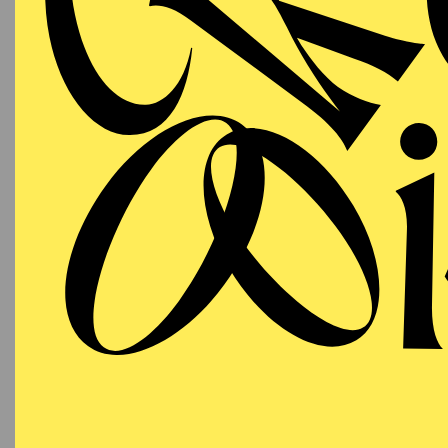
AALTO
PREMI
MUSIKTHEATER
Samstag
DA
03.10.2026
14:30 U
19:00 - 23:00
Foyer d
Aalto-Theater
18:15
E
Besetzu
AALTO
MUSIKTHEATER
Sonntag
DA
11.10.2026