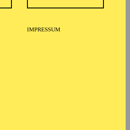
IMPRESSUM
ersität sowie in
ück. Gastspiele führten
Oper am Rhein,
1994 ist er
rung aus dem Serail"),
("Die Fledermaus"),
 David ("Die
 ohne Schatten"), Pang
ime ("Siegfried"),
riadne auf Naxos"),
lländer"), Aegisth