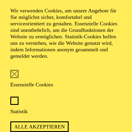
Argen­tinische
Wir verwenden Cookies, um unsere Angebote für
Nacht
Sie möglichst sicher, komfortabel und
serviceorientiert zu gestalten. Essenzielle Cookies
sind unentbehrlich, um die Grundfunktionen der
Milonga
Website zu ermöglichen. Statistik-Cookies helfen
uns zu verstehen, wie die Website genutzt wird,
indem Informationen anonym gesammelt und
Argentinisches Tanzfest mit Natalia Beráscola
gemeldet werden.
TICKETS
Essenzielle Cookies
Statistik
LERNEN SIE DEN TANGO
ARGENTINO IN SEINER GANZEN
ALLE AKZEPTIEREN