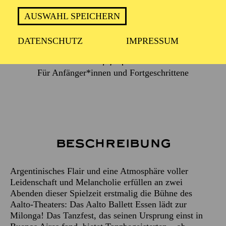
VIELFALT UND SINNLICHKEIT
KENNEN!
AUSWAHL SPEICHERN
DATENSCHUTZ
IMPRESSUM
Für Anfänger*innen und Fortgeschrittene
Beschreibung
Argentinisches Flair und eine Atmosphäre voller
Leidenschaft und Melancholie erfüllen an zwei
Abenden dieser Spielzeit erstmalig die Bühne des
Aalto-Theaters: Das Aalto Ballett Essen lädt zur
Milonga! Das Tanzfest, das seinen Ursprung einst in