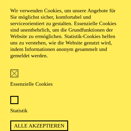
Komponistinnenfestival "her:voice"
Wir verwenden Cookies, um unsere Angebote für
Barocke Opulenz
Sie möglichst sicher, komfortabel und
serviceorientiert zu gestalten. Essenzielle Cookies
sind unentbehrlich, um die Grundfunktionen der
Website zu ermöglichen. Statistik-Cookies helfen
uns zu verstehen, wie die Website genutzt wird,
Werke von Andrea Bernasconi, Anna Amalia von
indem Informationen anonym gesammelt und
Preußen, Camilla de Rossi, Julie Pinel, Maddalena
gemeldet werden.
Laura Lombardini Sirmen, Maria Antonia Walpurgis
von Bayern, Maria Aurora von Königsmarck,
Wilhelmine von Bayreuth, Élisabeth-Claude Jacquet de
La Guerre
Essenzielle Cookies
TICKETS
Statistik
ALLE AKZEPTIEREN