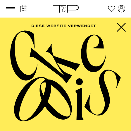
Zum Hauptinhalt springen
Zum Footer springen
ESSENER
PHILHARMONIKER
Sinfoniekonzert VII ·