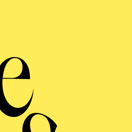
Sin
Br
Werke von A