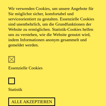
Wir verwenden Cookies, um unsere Angebote für
Sie möglichst sicher, komfortabel und
serviceorientiert zu gestalten. Essenzielle Cookies
sind unentbehrlich, um die Grundfunktionen der
Website zu ermöglichen. Statistik-Cookies helfen
uns zu verstehen, wie die Website genutzt wird,
Foto: Benne Ochs
indem Informationen anonym gesammelt und
gemeldet werden.
Nataliia Kukhar
Mezzosopran
Essenzielle Cookies
VITA
Statistik
Die ukrainische Mezzosopranistin Nataliia Kukhar
absolvierte ihr Gesangsstudium am Konservatorium in
ALLE AKZEPTIEREN
Lviv, Ukraine. Meisterkurse bei Montserrat Caballé in