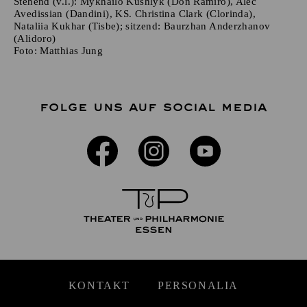
Stehend (v.l.): Mykhailo Kushlyk (Don Ramiro), Alec
Avedissian (Dandini), KS. Christina Clark (Clorinda),
Nataliia Kukhar (Tisbe); sitzend: Baurzhan Anderzhanov
(Alidoro)
Foto:
Matthias Jung
FOLGE UNS AUF SOCIAL MEDIA
KONTAKT
PERSONALIA