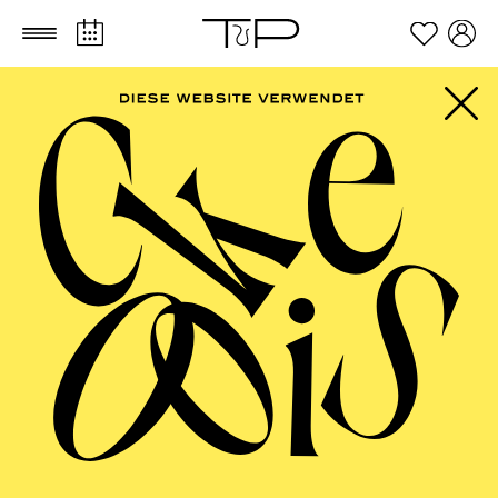
Zum Hauptinhalt springen
Zum Footer springen