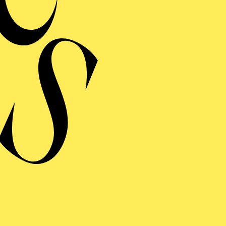
Bu
Orchestrationen v
Musical Continuity u