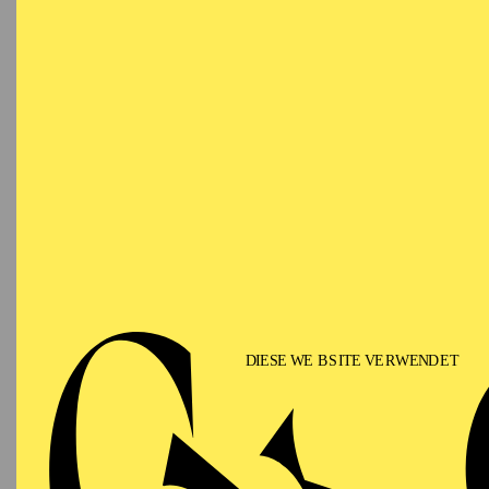
Guy Joosten, geboren 19
künstlerischer Leiter 
Theaterkollektiv, welch
Einladungen führten de
Koninklijke Vlaamse Sc
Amsterdam, Eindhoven 
Im Jahr 1991 gab er se
„Nacht, Mutter des Tag
Theaterfestivalpreis i
Theater in Hamburg.
Seine erste Oper brach
folgten viele weitere 
Metropolitan Opera in 
di Bologna mit dem Pre
er an den Opernhäusern
Genf, Göteborg, Hambur
Opera), Liège, Madrid,