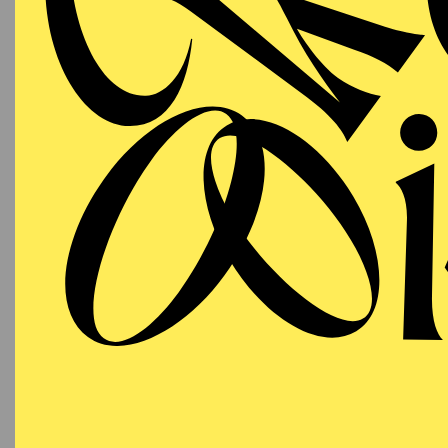
Saint-Étienne, Sofia, 
wurde er zum Flämische
2010 erhielt Guy Jooste
erstmals in Asien an d
Neben seiner Tätigkeit 
unterrichtete an den H
Barcelona. In Gent grün
gibt zudem Opernkurse 
a. in Antwerpen, Sofia,
Am Aalto-Theater Essen 
rusticana & I Pagliacc