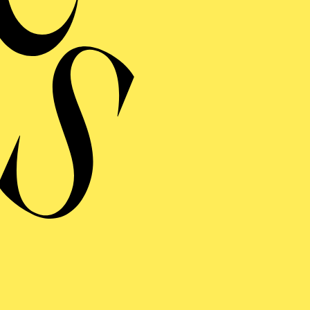
Wien (Volksoper & Theater an der Wien) und Zürich. Für
n Kulturbotschafter ernannt.
n den Prix de L’Europe Francophone in Paris. Im Jahr 2
er Korea National Opera und am Tokyo Nikikai Opera Th
als Regisseur war er auch Professor an der Universitä
ochschulen von Amsterdam, Eindhoven, Saarbrücken, M
dete er 2001 die International Opera Academy, die er bi
am Königlichen Konservatorium in Antwerpen und leite
 Tel Aviv, Leipzig, Madrid, Valencia und Barcelona.
inszenierte Guy Joosten bereits „La Fanciulla del wes
i“, „Die schweigsame Frau“ sowie „Arabella“ von Richa