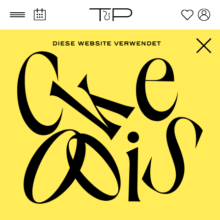
Zum Hauptinhalt springen
Zum Footer springen