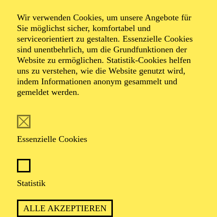
Wir verwenden Cookies, um unsere Angebote für
Sie möglichst sicher, komfortabel und
serviceorientiert zu gestalten. Essenzielle Cookies
sind unentbehrlich, um die Grundfunktionen der
Website zu ermöglichen. Statistik-Cookies helfen
uns zu verstehen, wie die Website genutzt wird,
Foto: Chris Gonz
indem Informationen anonym gesammelt und
gemeldet werden.
Magnus Piontek
Essenzielle Cookies
VITA
Der Bass Magnus Piontek wurde 1985 in Bonn geboren
Statistik
und lebt derzeit in Leipzig. Er ist ein gefragter Opern-
und Oratoriensänger. Zu seinen Paradestücken gehören
ALLE AKZEPTIEREN
die großen Wagnerpartien sowie romantische Oratorien.