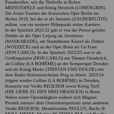
Paraderollen, wie die Titelrolle in Boitos
MEFISTOFELE und König Heinrich (LOHENGRIN).
Die Asien-Tournee der Komischen Oper Berlin im
Herbst 2019, bei der er als Sarastro (ZAUBERFLÖTE)
auftrat, war ein weiterer Höhepunkt seiner Karriere.
In der Spielzeit 2021/22 gab er von der Presse gelobte
Debüts an der Oper Leipzig als Jeronimus
(MASKARADE), am Staatstheater Kassel als Doktor
(WOZZECK) und an der Oper Bonn als Un Frate
(DON CARLO). In der Spielzeit 2022/23 war er als
Großinquisitor (DON CARLO) am Theater Osnabrück,
als Colline (LA BOHÈME) an der Semperoper Dresden
und als König Marke (TRISTAN UND ISOLDE) mit
dem Radio-Sinfonieorchester Prag zu hören. 2023/24
folgten wieder Colline (LA BOHÈME) in Dresden,
Konzerte mit Verdis REQUIEM sowie König Treff
(DIE LIEBE ZU DEN DREI ORANGEN) in Bonn.
Neben seiner Operntätigkeit widmet sich Magnus
Piontek intensiv dem Oratorienrepertoire unter anderem
Verdis REQUIEM, Mendelssohns PAULUS, Bachs H-