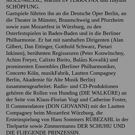
MOLL-MESSE, Martins IN TERRA PAX und Haydns
SCHÖPFUNG.
Gastspiele führten ihn an die Deutsche Oper Berlin, an
die Theater in Münster, Braunschweig und Pforzheim
sowie zum Mozartfest in Würzburg, zu den
Osterfestspielen in Baden-Baden und in die Berliner
Philharmonie. Er hat mit namhaften Dirigenten (Alan
Gilbert, Dan Ettinger, Gotthold Schwarz, Pietari
Inkinen), berühmten Regisseuren (Peter Konwitschny,
Achim Freyer, Calixto Bieito, Balázs Kovalik) und
prominenten Ensembles (Berliner Philharmoniker,
Concerto Köln, musikFabrik, Lautten Compagney
Berlin, Akademie für Alte Musik Berlin)
zusammengearbeitet. Radio- und CD-Produktionen
gehören die Rollen von Hunding (DIE WALKÜRE) an
der Seite von Klaus-Florian Vogt und Catherine Foster,
Il Commendatore (DON GIOVANNI) mit der Lautten
Compagney beim Mozartfest Würzburg, die
Ersteinspielung von Hans Sommers RÜBEZAHL in der
Titelpartie sowie Zimmermanns DER SCHUHU UND
DIE FLIEGENDE PRINZESSIN.