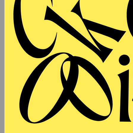
2008 gründeten Curt A
hauptsächlich den dars
szenografische Projekte
Masterstudiengang für 
Im Theater haben sie B
Carlos Rubio, Magüi Mi
Im Tanz haben sie mit 
Produktionen im CND Ma
Ballets de Montecarlo.
de Monte-Carlo, Sao Pa
Muraday und Angel Rodr
artistas plásticos escén
Das Studio wurde mit 2
Preise.
English translation