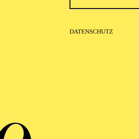
Bühnenbildner
DATENSCHUTZ
VITA
de 1963 in Madrid geboren. In Deutschland absolvierte
taltung an der Akademie der Bildenden Künste in Mün
reiberuflicher Bühnen- und Kostümbildner in der deutsc
 Spanien arbeitete er von 1994 bis 1998 als Bühnenbild
 Abadía in Madrid. Während dieser Zeit arbeitete er mi
era, Andrés Lima, Ernesto Caballero und anderen zusa
cher Leiter der Abteilung für Themen und Shows von A
a und entwickelte weltweite Projekte für Museen, Mess
enparks, Expo-Pavillons und Großveranstaltungen.