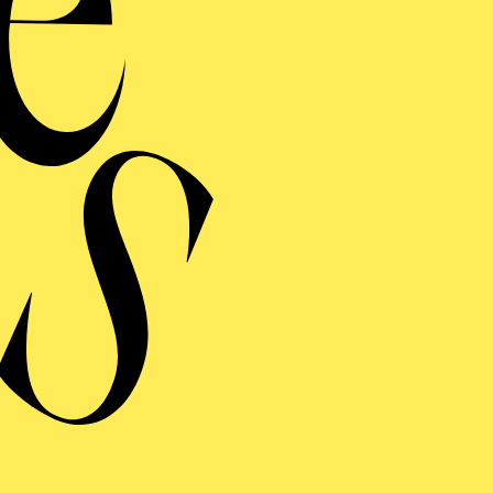
llen Wilmer und
Leticia Gañán Calvo
Estudiodedos. O
tellenden Künsten widmen, haben sie auch andere multi
 wie Events oder Messestände entwickelt. Von 2012 bis
Szenografie und Ausstellungsdesign am Istituto Europe
ühnenbilder für herausragende spanische Regisseure wi
ra, Juan Mayorga, Sergio Peris-Mencheta und Ernesto 
internationalen Choreografen zusammengearbeitet. Mit 
drid, Aterballetto Italy, Dresden Semperoper Ballet,
 Mit Goyo Montero, im Nürnberger Ballett, Hannoverane
ulo Dance Company. In Spanien mit Eva Yerbabuena, V
iguez. Im Jahr 2014 beteiligt sich Curt an der Gründu
icos de España (aapee) und ist seither Mitglied des Vors
5 Preisen ausgezeichnet, darunter: 2 MAX-Preise, 4 A