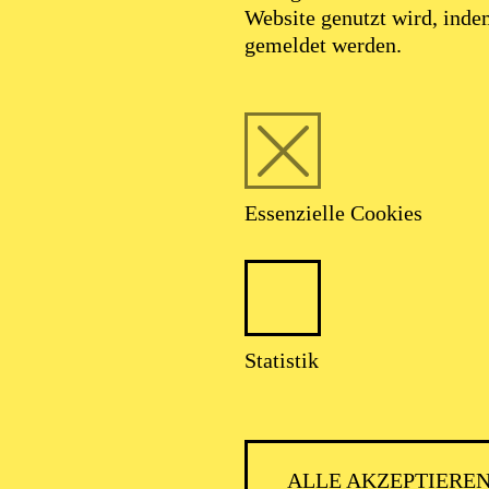
Website genutzt wird, ind
gemeldet werden.
Essenzielle Cookies
Foto: Sergio Parra/ @courtesy Compania
Nacional de Danza
Statistik
Curt Wilmer
ALLE AKZEPTIERE