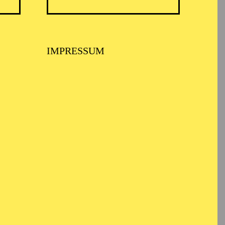
IMPRESSUM
 er ein Studium der
chen. Von 1987 bis
hen darstellenden Kunst
ner und technischer
t Regisseuren wie José
mmen. Von 1998 bis
cciona Producciones y
estände,