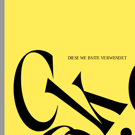
T
AALTO BALLETT
WIEDE