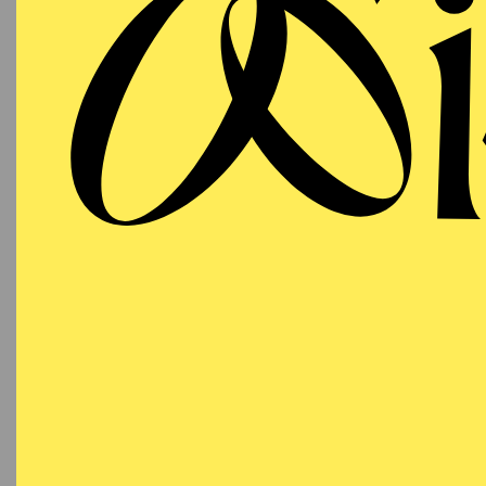
ESSEN
Freitag
SC
21.05.2027
Besetzu
19:30 - 22:15
Aalto-Theater
AALTO BALLETT
ESSEN
Sonntag
SC
23.05.2027
Besetzu
16:30 - 19:15
Aalto-Theater