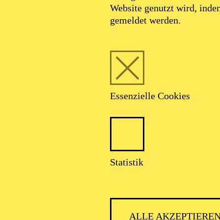
Website genutzt wird, ind
gemeldet werden.
Foto: Johan Sandberg
Essenzielle Cookies
Davit Bassénz
Statistik
Tänzer (Gruppe)
ALLE AKZEPTIERE