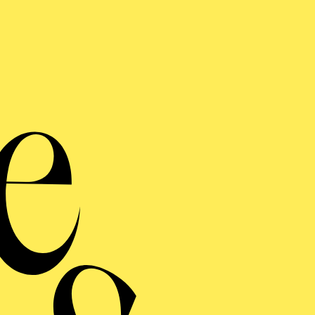
AKTUELLE PRODUKTIONEN
Rotbart
SCHWANEN­SEE
ERMINE UND TICKE
RAUFNAHME