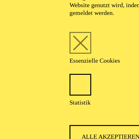
Website genutzt wird, ind
gemeldet werden.
Essenzielle Cookies
Foto: Bengt Wanselius/ @courtesy Compania
Nacional de Danza
Statistik
Johan Inger
ALLE AKZEPTIERE