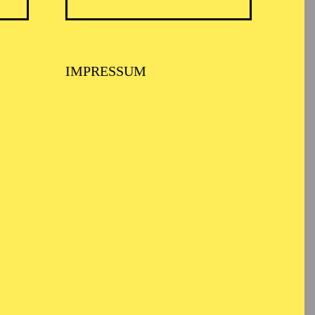
IMPRESSUM
heater 1 bei und war
995), ebenfalls für das
Für seine Ballette
ng Production Award.
ichnet. Inger verließ
Balletts in Stockholm
Compagnien auf der
 Nationalballett, die
lets de Monte Carlo,