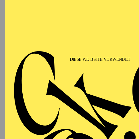
T
AALTO BALLETT
WIEDE