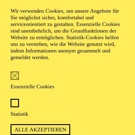
Relations
Wir verwenden Cookies, um unsere Angebote für
Sie möglichst sicher, komfortabel und
serviceorientiert zu gestalten. Essenzielle Cookies
Tanz-Triptychon von Jiří Kylián und Johan Inger
sind unentbehrlich, um die Grundfunktionen der
Musik von Benjamin Britten, Dirk Haubrich nach
Website zu ermöglichen. Statistik-Cookies helfen
Wolfgang Amadeus Mozart, Arvo Pärt, Maurice Ravel
uns zu verstehen, wie die Website genutzt wird,
indem Informationen anonym gesammelt und
gemeldet werden.
TICKETS
Essenzielle Cookies
POETISCH UND KRAFTVOLL
ZUGLEICH: EIN TANZABEND ÜBER
Statistik
DIE TIEFE UND VIELFALT
MENSCHLICHER BEZIEHUNGEN
ALLE AKZEPTIEREN