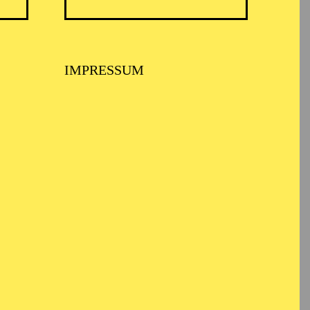
IMPRESSUM
haft und
ool of Music in Wales.
 in Bernd Alois
ln, am Theater Bonn,
d dem Gürzenich-
schen Staatsoper nach
r Deutschen Oper Berlin
im. 2021 bis 2023
eutsche Bank Stiftung,
Seilova, Regie: Sarah