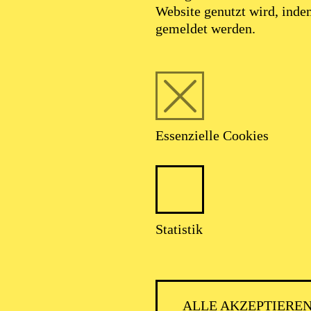
Website genutzt wird, ind
gemeldet werden.
Essenzielle Cookies
Foto: Akademie Musiktheater Heute /
Deutsche Bank Stiftung
Statistik
Patricia Knebel
ALLE AKZEPTIERE