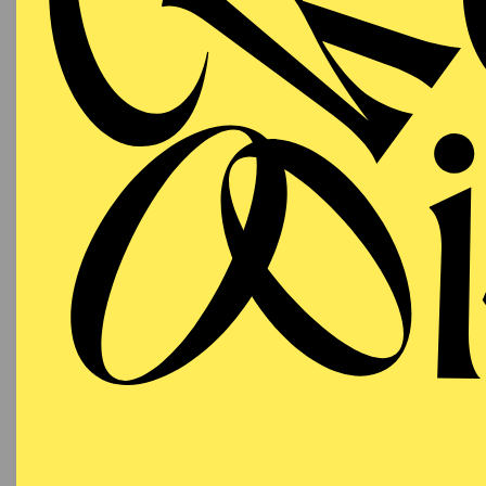
T
AALTO BALLETT
WIEDE
ESSEN
Samstag
RE
19.09.2026